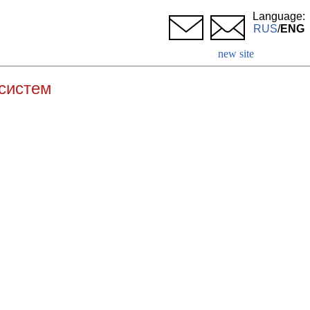
Language:
RUS
/
ENG
new site
систем