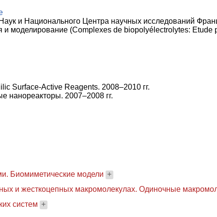
e
Наук и Национального Центра научных исследований Фран
моделирование (Complexes de biopolyélectrolytes: Etude ph
c Surface-Active Reagents. 2008–2010 гг.
 нанореакторы. 2007–2008 гг.
и. Биомиметические модели
+
ных и жесткоцепных макромолекулах. Одиночные макром
ких систем
+