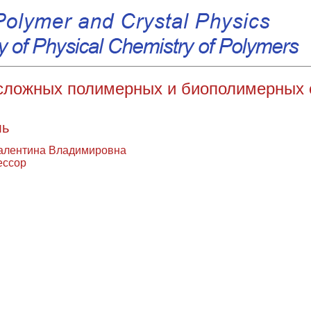
сложных полимерных и биополимерных 
ль
алентина Владимировна
ессор