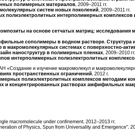
анных полимерных материалов
, 2009–2011 гг.
омолекулярных систем новых поколений
, 2009–2011 гг.
ых полиэлектролитных интерполимерных комплексов 
омпозиты на основе сетчатых матриц: исследования
ильные сополимеры в водном растворе. Структура и
е в макромолекулярных системах c поверхностно-акт
айн наноструктур в полимерных пленках
, 2009–2010 гг
ипов интерполимерных полиэлектролитных комплексо
АН «Создание и изучение макромолекул и макромолекуляр
овиях пространственных ограничений
, 2012 г.
лимерных полиэлектролитных комплексов методами ко
х и концентрированных растворах амфифильных макр
ngle macromolecule under confinement. 2012–2013 гг.
neration of Physics, Spun from Universality and Emergence”. 2