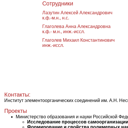
Сотрудники
Лазутин Алексей Александрович
к.ф.-м.н., н.с.
Глаголева Анна Александровна
к.ф.- м.н., инж.-иссл.
Глаголев Михаил Константинович
инж.-иссл.
Контакты:
Институт элементоорганических соединений им. А.Н. Несме
Проекты
Министерство образования и науки Российской Фе
Исследование процессов самоорганизаци
Формирование и свойства полимерных нан