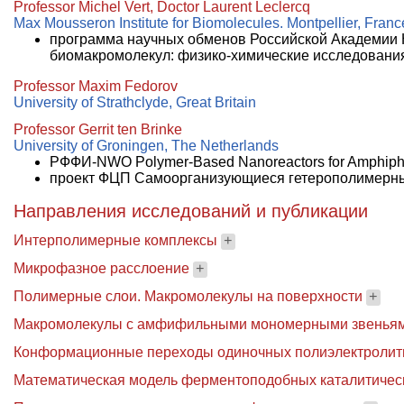
Professor Michel Vert, Doctor Laurent Leclercq
Max Mousseron Institute for Biomolecules. Montpellier, Franc
программа научных обменов Российской Академии 
биомакромолекул: физико-химические исследования и 
Professor Maxim Fedorov
University of Strathclyde, Great Britain
Professor Gerrit ten Brinke
University of Groningen, The Netherlands
РФФИ-NWO Polymer-Based Nanoreactors for Amphiphili
проект ФЦП Самоорганизующиеся гетерополимерные
Направления исследований и публикации
Интерполимерные комплексы
+
Микрофазное расслоение
+
Полимерные слои. Макромолекулы на поверхности
+
Макромолекулы с амфифильными мономерными звеньям
Конформационные переходы одиночных полиэлектролит
Математическая модель ферментоподобных каталитичес