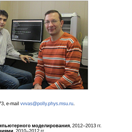
3, e‑mail
vvvas@polly.phys.msu.ru
.
омпьютерного моделирования
, 2012–2013 гг.
ниями
, 2010–2012 гг.