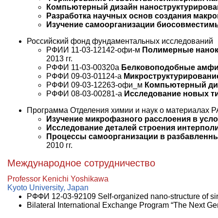
Компьютерный дизайн наноструктуриров
Разработка научных основ создания макр
Изучение самоорганизации биосовместим
Российский фонд фундаментальных исследований
РФИИ 11-03-12142-офи-м
Полимерные нанок
2013 гг.
РФФИ 11-03-00320а
Белковоподобные амфиф
РФФИ 09-03-01124-а
Микроструктурировани
РФФИ 09-03-12263-офи_м
Компьютерный диз
РФФИ 08-03-00281-а
Исследование новых т
Программа Отделения химии и наук о материалах Р
Изучение микрофазного расслоения в усл
Исследование деталей строения интерпо
Процессы самоорганизации в разбавленны
2010 гг.
Международное сотрудничество
Professor Kenichi Yoshikawа
Kyoto University, Japan
РФФИ 12-03-92109 Self-organized nano-structure of si
Bilateral International Exchange Program “The Next Ge